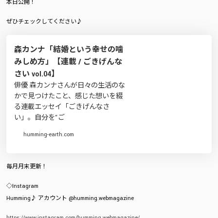
本日公開！
ぜひチェックしてください♪
森カンナ「結婚という幸せの噛
みしめ方」【連載 / ごきげんな
さい vol.04】
俳優 森カンナさんが日々の生活のな
かで見つけたこと、感じた想いを綴
る連載エッセイ「ごきげんなさ
い」。自分を“ご
humming-earth.com
毎月月末更新！
◇Instagram
Humming♪ アカウント @humming.webmagazine
https://www.instagram.com/humming.webmagazine/