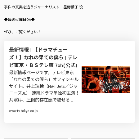
事件の真実を追うジャーナリスト 星野薫子 役
◆毎週火曜日OA◆
ぜひ、ご覧ください！
最新情報 | 【ドラマチュー
ズ！】なれの果ての僕ら | テレ
ビ東京・ＢＳテレ東 7ch(公式)
最新情報ページです。テレビ東京
「なれの果ての僕ら」オフィシャル
サイト。井上瑞稀（HiHi Jets／ジャ
ニーズJr.） 連続ドラマ単独初主演！
共演は、圧倒的存在感で魅せる …
www.tv-tokyo.co.jp